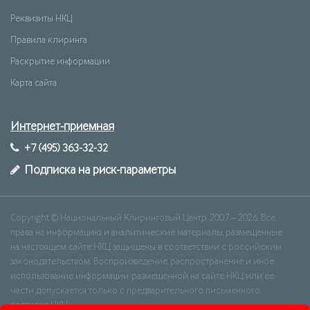
Реквизиты НКЦ
Правила клиринга
Раскрытие информации
Карта сайта
Интернет-приемная
+7 (495) 363-32-32
Подписка на риск-параметры
Copyright © Национальный Клиринговый Центр, 2007 – 2026. Все
права на информацию и аналитические материалы, размещенные
на настоящем сайте НКЦ, защищены в соответствии с российским
законодательством. Воспроизведение, распространение и иное
использование информации, размещенной на сайте НКЦ, или ее
части допускается только с предварительного письменного
согласия НКЦ.