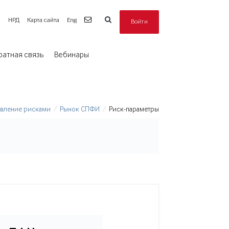
а
НРД
Карта сайта
Eng
Войти
ратная связь
Вебинары
авление рисками
Рынок СПФИ
Риск-параметры