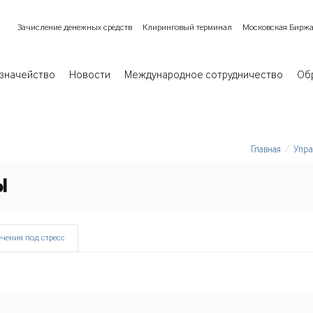
Зачисление денежных средств
Клиринговый терминал
Московская Бирж
значейство
Новости
Международное сотрудничество
Об
Главная
Упр
ы
чения под стресс