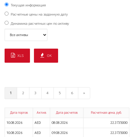
Текущая информация
Расчетные цены на заданную дату
Динамика расчетных цен по активу
XLS
OK
1
2
3
4
5
6
»
Дата торгов
Актив
Дата расчетов
Расчетная цена, руб.
10.08.2026
AED
08.08.2026
22.3735000
10.08.2026
AED
09.08.2026
22.3735000