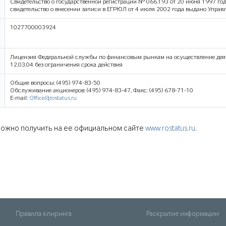
Свидетельство о государственной регистрации № 066.193 от 20 июня 1997 го
свидетельство о внесении записи в ЕГРЮЛ от 4 июля 2002 года выдано Управ
1027700003924
Лицензия Федеральной службы по финансовым рынкам на осуществление деят
12.03.04 без ограничения срока действия
Общие вопросы: (495) 974-83-50
Обслуживание акционеров: (495) 974-83-47, Факс: (495) 678-71-10
E-mail:
Office@rostatus.ru
ожно получить на ее официальном сайте
www.rostatus.ru
.
Правила клиринга
Раскрытие информации