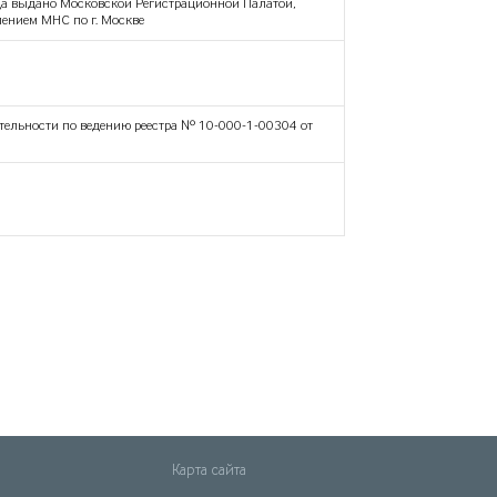
да выдано Московской Регистрационной Палатой,
лением МНС по г. Москве
ельности по ведению реестра № 10-000-1-00304 от
Карта сайта