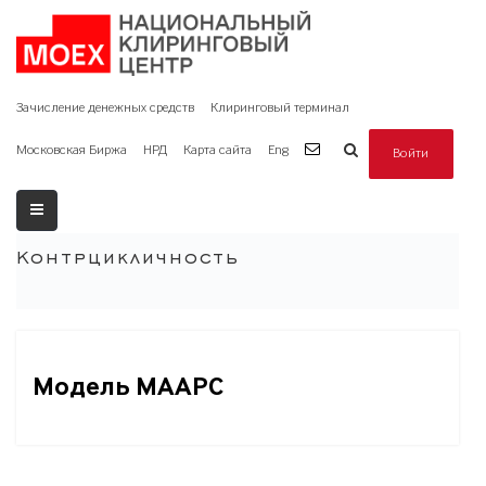
Зачисление денежных средств
Клиринговый терминал
Московская Биржа
НРД
Карта сайта
Eng
Войти
Контрцикличность
Модель MAAPC