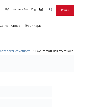
а
НРД
Карта сайта
Eng
Войти
ратная связь
Вебинары
галтерская отчетность
Ежеквартальная отчетность