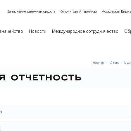
Зачисление денежных средств
Клиринговый терминал
Московская Бирж
значейство
Новости
Международное сотрудничество
Об
Главная
О нас
Бух
я отчетность
л
л