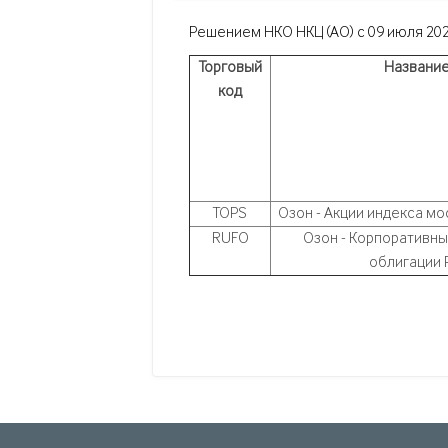
Решением НКО НКЦ (АО) c
09 июля 2026
Торговый
Названи
код
TOPS
Озон - Акции индекса м
RUFO
Озон - Корпоративн
облигации