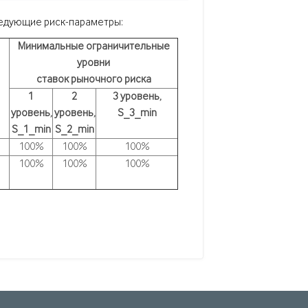
ледующие риск-параметры:
Минимальные ограничительные
уровни
ставок рыночного риска
1
2
3 уровень,
уровень,
уровень,
S
_
3_min
S
_
1_min
S
_
2_min
100%
100%
100%
100%
100%
100%