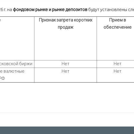
 г. на
фондовом рынке и рынке депозитов
будут установлены с
е
Признак запрета коротких
Прием в
продаж
обеспечение
осковской биржи
Нет
Нет
ые валютные
Нет
Нет
 РФ