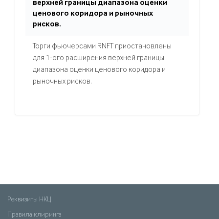
верхней границы диапазона оценки
ценового коридора и рыночных
рисков.
Торги фьючерсами RNFT приостановлены
для 1-ого расширения верхней границы
диапазона оценки ценового коридора и
рыночных рисков.
Реквизиты НКЦ
Правила клиринга