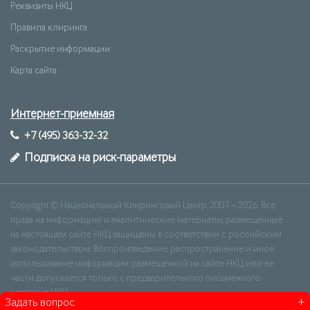
Реквизиты НКЦ
Правила клиринга
Раскрытие информации
Карта сайта
Интернет-приемная
+7 (495) 363-32-32
Подписка на риск-параметры
Copyright © Национальный Клиринговый Центр, 2007 – 2026. Все
права на информацию и аналитические материалы, размещенные
на настоящем сайте НКЦ, защищены в соответствии с российским
законодательством. Воспроизведение, распространение и иное
использование информации, размещенной на сайте НКЦ, или ее
части допускается только с предварительного письменного
согласия НКЦ.
+
Задать вопрос