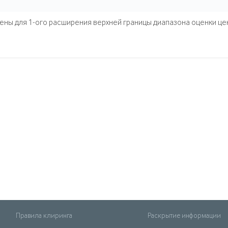
ны для 1-ого расширения верхней границы диапазона оценки це
Правила клиринга
Раскрытие информации