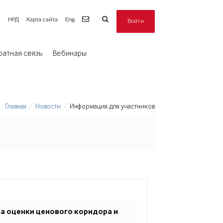
а
НРД
Карта сайта
Eng
Войти
ратная связь
Вебинары
Главная
Новости
Информация для участников
а оценки ценового коридора и