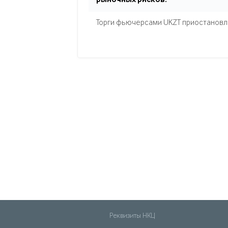
рыночных рисков.
Торги фьючерсами UKZT приостановле
Реквизиты НКЦ