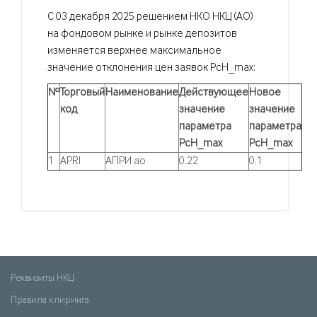
С 03 декабря 2025 решением НКО НКЦ (АО)
на фондовом рынке и рынке депозитов
изменяется верхнее максимальное
значение отклонения цен заявок PcH_max:
№
Торговый
Наименование
Действующее
Новое
код
значение
значение
параметра
параметра
PcH_max
PcH_max
1
APRI
АПРИ ао
0.22
0.1
Реквизиты НКЦ
Правила клиринга