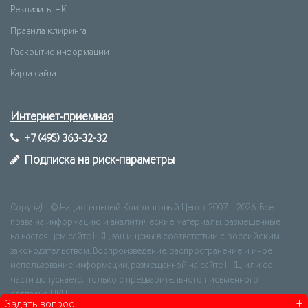
Реквизиты НКЦ
Правила клиринга
Раскрытие информации
Карта сайта
Интернет-приемная
+7 (495) 363-32-32
Подписка на риск-параметры
Copyright © Национальный Клиринговый Центр, 2007 – 2026. Все
права на информацию и аналитические материалы, размещенные
на настоящем сайте НКЦ, защищены в соответствии с российским
законодательством. Воспроизведение, распространение и иное
использование информации, размещенной на сайте НКЦ, или ее
части допускается только с предварительного письменного
согласия НКЦ.
+
Задать вопрос