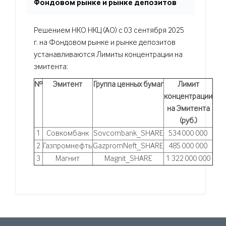
Фондовом рынке и рынке депозитов
Решением НКО НКЦ (АО) с 03 сентября 2025
г. на Фондовом рынке и рынке депозитов
устанавливаются Лимиты концентрации на
эмитента:
№
Эмитент
Группа ценных бумаг
Лимит
концентрации
на Эмитента
(руб.)
1
Совкомбанк
Sovcombank_SHARE
534 000 000
2
Газпромнефть
GazpromNeft_SHARE
485 000 000
3
Магнит
Magnit_SHARE
1 322 000 000