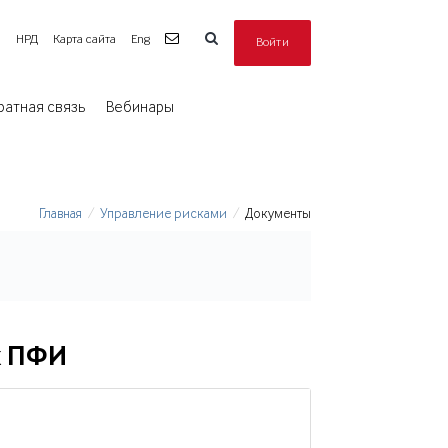
а
НРД
Карта сайта
Eng
Войти
ратная связь
Вебинары
Главная
Управление рисками
Документы
х ПФИ