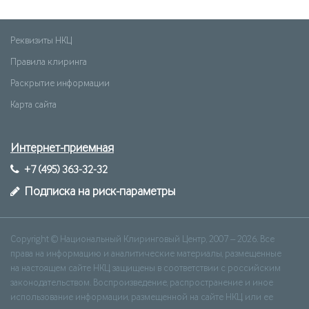
Реквизиты НКЦ
Правила клиринга
Раскрытие информации
Карта сайта
Интернет-приемная
+7 (495) 363-32-32
Подписка на риск-параметры
Copyright © Национальный Клиринговый Центр, 2007 – 2026. Все
права на информацию и аналитические материалы, размещенные
на настоящем сайте НКЦ, защищены в соответствии с российским
законодательством. Воспроизведение, распространение и иное
использование информации, размещенной на сайте НКЦ, или ее