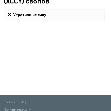
(XCCY) свопов
Утратившие силу
Реквизиты НКЦ
Правила клиринга