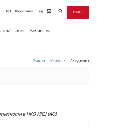
а
НРД
Карта сайта
Eng
Войти
ратная связь
Вебинары
Главная
Клиринг
Документы
тчетности в НКО НКЦ (АО).