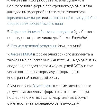
4. Анкета выгодоприобретателя на бумажном
носителе или в форме электронного документа на
каждого выгодоприобретателя, являющегося
юридическим лицом
или
иностранной структурой без
образования юридического лица
.
5.
Опросная Анкета банка-нерезидента
(для банков-
нерезидентов, в том числе для банков ЕврАзЭс).
6.
Отзыв о деловой репутации
(при наличии)¹.
7.
Анкета FATCA
в форме электронного документа, а
также иные прилагаемые к Анкете FATCA документы и
сведения, предоставляемые для целей FATCA, в том
числе согласие на передачу информации в
иностранный налоговый орган.
8. Финансовая
Отчетность
в форме электронного
документа: месячные формы отчетности - за три
последние отчетные даты, квартальные формы
отчетности - за последнюю отчетную дату.