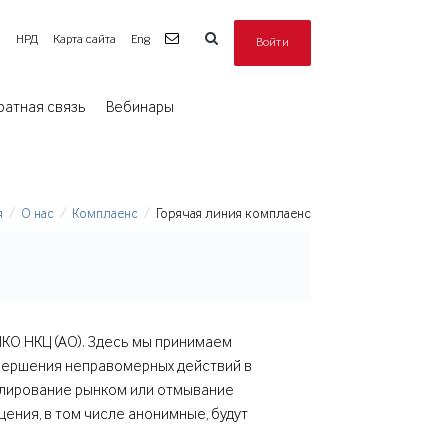
а
НРД
Карта сайта
Eng
Войти
ратная связь
Вебинары
я
О нас
Комплаенс
Горячая линия комплаенс
НКО НКЦ (АО). Здесь мы принимаем
овершения неправомерных действий в
пулирование рынком или отмывание
ения, в том числе анонимные, будут