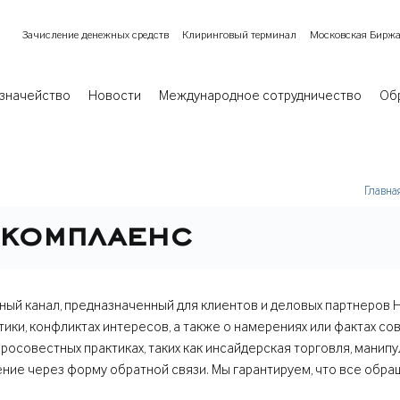
Зачисление денежных средств
Клиринговый терминал
Московская Бирж
значейство
Новости
Международное сотрудничество
Об
Главна
 комплаенс
ный канал, предназначенный для клиентов и деловых партнеров 
ики, конфликтах интересов, а также о намерениях или фактах с
росовестных практиках, таких как инсайдерская торговля, мани
ие через форму обратной связи. Мы гарантируем, что все обращ